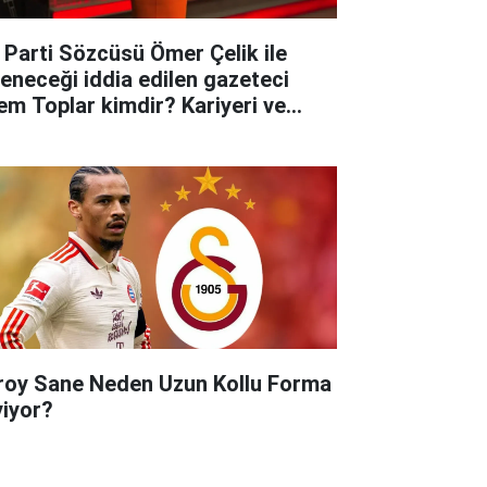
 Parti Sözcüsü Ömer Çelik ile
leneceği iddia edilen gazeteci
em Toplar kimdir? Kariyeri ve
yatına dair merak edilenler..
roy Sane Neden Uzun Kollu Forma
yiyor?