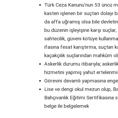
Türk Ceza Kanunu’nun 53 üncü mad
kasten işlenen bir suçtan dolayı b
da affa uğramış olsa bile devleti
bu düzenin işleyişine karşı suçlar, z
sahtecilik, güveni kötüye kullanma, 
ifasına fesat karıştırma, suçtan 
kaçakçılık suçlarından mahkûm 
Askerlik durumu itibarıyla; askerl
hizmetini yapmış yahut ertelenmiş
Görevini devamlı yapmasına engel
Lise ve dengi okul mezun olup, Ba
Bahçıvanlık Eğitimi Sertifikasına
belge ile belgelemek