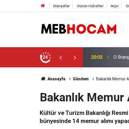
Manşetler
Günün Haberleri
Arşiv
S
en Karar
24
19:03
LGS Naki
Anasayfa
Gündem
Bakanlık Memur Al
Bakanlık Memur A
Kültür ve Turizm Bakanlığı Resmi G
bünyesinde 14 memur alımı yapacak