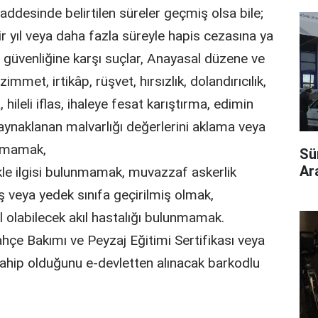
desinde belirtilen süreler geçmiş olsa bile;
ir yıl veya daha fazla süreyle hapis cezasına ya
n güvenliğine karşı suçlar, Anayasal düzene ve
immet, irtikâp, rüşvet, hırsızlık, dolandırıcılık,
hileli iflas, ihaleye fesat karıştırma, edimin
kaynaklanan malvarlığı değerlerini aklama veya
olmamak,
Sü
Ara
ikle ilgisi bulunmamak, muvazzaf askerlik
 veya yedek sınıfa geçirilmiş olmak,
 olabilecek akıl hastalığı bulunmamak.
hçe Bakımı ve Peyzaj Eğitimi Sertifikası veya
 sahip olduğunu e-devletten alınacak barkodlu