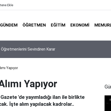
itene Ekle
GÜNDEM
ÖĞRETMEN
EĞITIM
EKONOMI
MEMUR
l Puanları İlk Yerleştirmeyi Aşabilir! İş İkinci Kriterlere Kaldı
ımı Yapıyor
lımı Yapıyor
Gü
azete 'de yayımladığı ilan ile birlikte
. İşte alım yapılacak kadrolar..