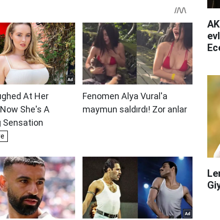
AK
ev
Ec
ha
Le
Gi