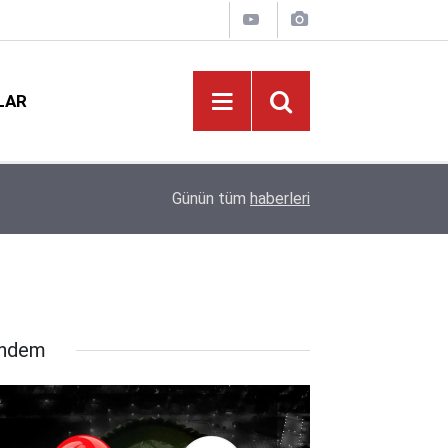
LAR
12:02
Okullarda Şiddetin Kökü Kazınacak: TBMM Çoc
Günün tüm
haberleri
ndem