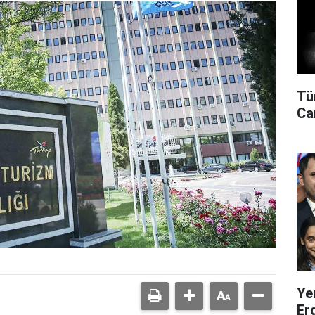
Tü
Can
Ye
Er