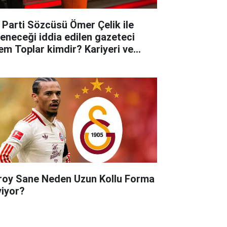
 Parti Sözcüsü Ömer Çelik ile
leneceği iddia edilen gazeteci
em Toplar kimdir? Kariyeri ve
yatına dair merak edilenler..
roy Sane Neden Uzun Kollu Forma
yiyor?