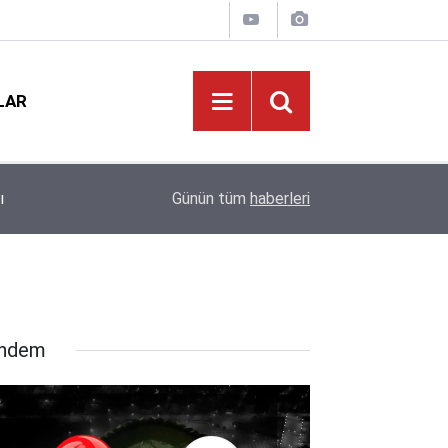
LAR
ı
19:02
MEB'den Yeni Ücretli Öğretmen Açıklaması
Günün tüm
haberleri
ndem