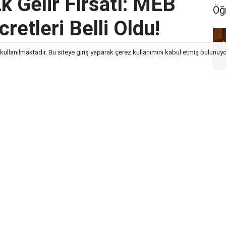
k Gelir Fırsatı: MEB
Öğ
retleri Belli Oldu!
 kullanılmaktadır. Bu siteye giriş yaparak çerez kullanımını kabul etmiş bulunuy
EB E-Sınav Görevli Ücretleri Belli Oldu!
Tü
Öğ
Aç