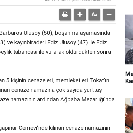
 Barbaros Ulusoy (50), boşanma aşamasında
(23) ve kayınbiraderi Ediz Ulusoy (47) ile Ediz
eylik tabancası ile vurarak öldürdükten sonra
Me
 5 kişinin cenazeleri, memleketleri Tokat’ın
Ka
ılınan cenaze namazına çok sayıda yurttaş
n cenaze namazının ardından Ağbaba Mezarlığı'nda
gapınar Cemevi'nde kılınan cenaze namazının