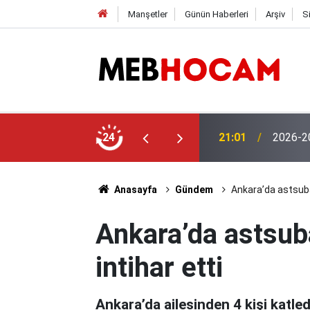
Manşetler
Günün Haberleri
Arşiv
S
 Öğretmen Yetiştirme Süreci Açıklaması
24
21:01
2026-20
Anasayfa
Gündem
Ankara’da astsubay
Ankara’da astsuba
intihar etti
Ankara’da ailesinden 4 kişi katle