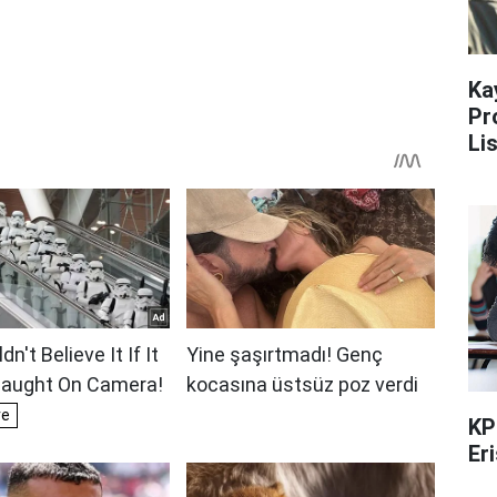
Ka
Pr
Li
KP
Er