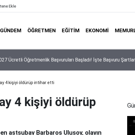
itene Ekle
GÜNDEM
ÖĞRETMEN
EĞITIM
EKONOMI
MEMUR
27 Ücretli Öğretmenlik Başvuruları Başladı! İşte Başvuru Şartlar
 4 kişiyi öldürüp intihar etti
y 4 kişiyi öldürüp
Gü
den astsubay Barbaros Ulusoy, olayın