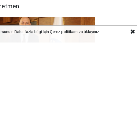
retmen
orsunuz. Daha fazla bilgi için Çerez politikamıza
tıklayınız.
rk Eğitim-Sen’den Liyakat ve
retmen Yetiştirme Süreci
ıklaması