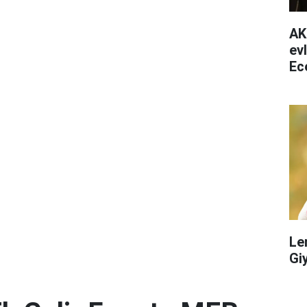
AK
ev
Ec
ha
Le
Gi