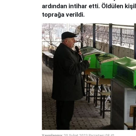
ardından intihar etti. Öldülen kiş
toprağa verildi.
Yayınlanma:
20 Şubat 2023 Pazartesi 08:41