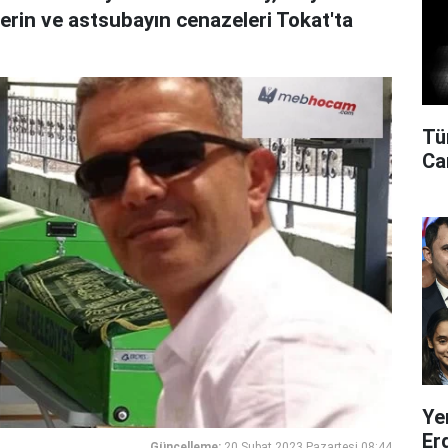
ilerin ve astsubayın cenazeleri Tokat'ta
Tü
Can
Ye
Er
Güncelleme:
20 Şubat 2023 Pazartesi 08:44