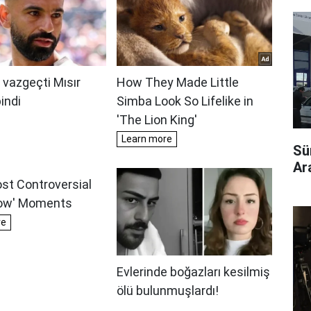
Sü
Ara