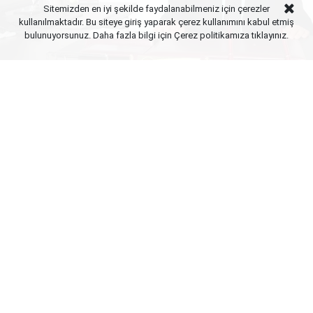
Sitemizden en iyi şekilde faydalanabilmeniz için çerezler
kullanılmaktadır. Bu siteye giriş yaparak çerez kullanımını kabul etmiş
bulunuyorsunuz. Daha fazla bilgi için Çerez politikamıza
tıklayınız.
Yayınlanma:
07 Ağustos 2026 Cuma 23:01
2026-2027 eğitim öğretim yılı için ilkokul ve ortaokul
kademelerinde isteğe bağlı nakil işlemleri e-Okul
sistemi üzerinden resmen başlamış bulunuyor. Yeni
eğitim öğretim yılı hazırlıkları sürerken, okul
idarelerimizi nakil kabul ve onay süreçlerinde yoğun