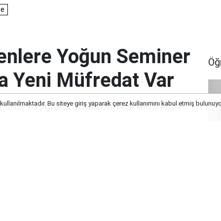
nlere Yoğun Seminer
Öğ
a Yeni Müfredat Var
 kullanılmaktadır. Bu siteye giriş yaparak çerez kullanımını kabul etmiş bulunuy
miner Programı: Masada Yeni Müfredat
No
Ya
İnc