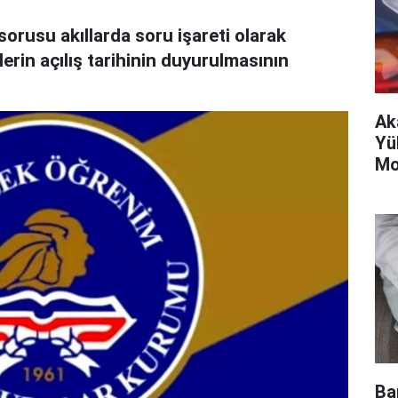
sorusu akıllarda soru işareti olarak
erin açılış tarihinin duyurulmasının
Ak
Yük
Mo
Ba