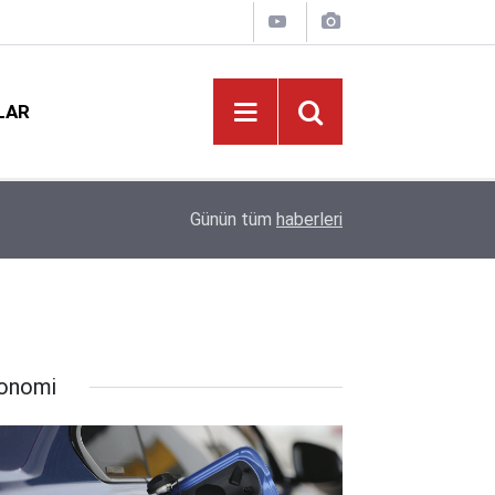
LAR
ikkat
21:02
Norm Güncellemesi Başladı: O Branş Öğretmenler
Günün tüm
haberleri
onomi