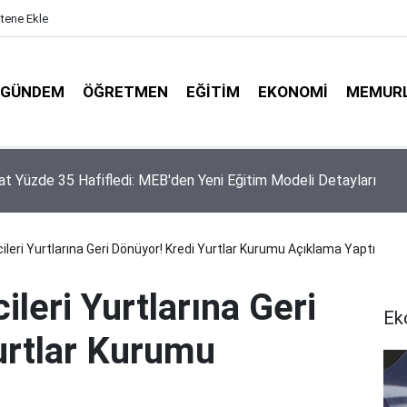
itene Ekle
GÜNDEM
ÖĞRETMEN
EĞITIM
EKONOMI
MEMUR
dürlüklerine Özel Nakil Dönemi Rehberi: İş ve İşlemlerde Kritik D
rı
ileri Yurtlarına Geri Dönüyor! Kredi Yurtlar Kurumu Açıklama Yaptı
ileri Yurtlarına Geri
Ek
urtlar Kurumu