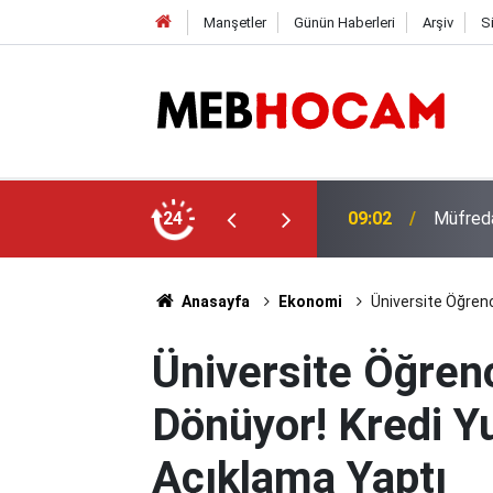
Manşetler
Günün Haberleri
Arşiv
S
Okul Mü
EB'den Yeni Eğitim Modeli Detayları
24
23:01
Noktala
Anasayfa
Ekonomi
Üniversite Öğrenc
Üniversite Öğrenc
Dönüyor! Kredi Y
Açıklama Yaptı