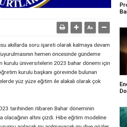
Pr
Ba
usu akıllarda soru işareti olarak kalmaya devam
inin duyurulmasının hemen öncesinde gündeme
 kurulu üniversitelerin 2023 bahar dönemi için
eköğretim kurulu başkanı görevinde bulunan
lerde yüz yüze eğitim ile alakalı olarak çok
En
Do
023 tarihinden itibaren Bahar döneminin
 olacağının altını çizdi. Hibe eğitim modeline
r kurumu açılacak mı açılmayacak mı diye gözler