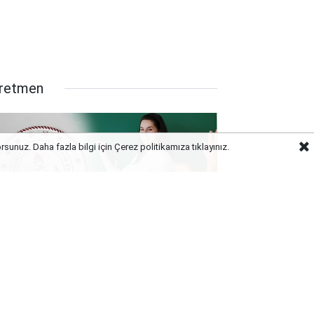
retmen
orsunuz. Daha fazla bilgi için Çerez politikamıza
tıklayınız.
rm Kadrolar Yenileniyor, Hata
pmamak İçin Ders Yükünüzü
eleyin!