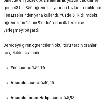
Sınavda en yüksek puanı alarak ilk yüzde 5’lik dilime
giren 43 bin 850 öğrencinin yarıdan fazlası tercihlerini
Fen Liselerinden yana kullandı. Yüzde 5'lik dilimdeki
öğrencilerin 12 bin 9'u doğrudan ilk tercihine
yerleşmeyi başardı.
Dereceye giren öğrencilerin okul türü tercih oranları
şu şekilde sıralandı:
Fen Lisesi:
%52,16
Anadolu Lisesi:
%40,55
Anadolu İmam Hatip Lisesi:
%5,98