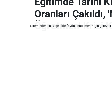
Eğitimde Tarihi 
Oranları Çakıldı,
Öğretmen' Krizi K
Sitemizden en iyi şekilde faydalanabilmeniz için çerezler
Eğitimde Tarihi Kırılma: Doğum Or
Krizi Kapıda!