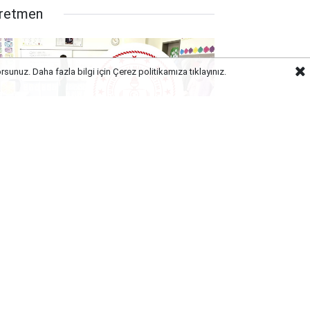
retmen
orsunuz. Daha fazla bilgi için Çerez politikamıza
tıklayınız.
rm Kadro Güncellemesi Başladı,
te Öğretmen Açığının En Yüksek
uğu 12 İl!