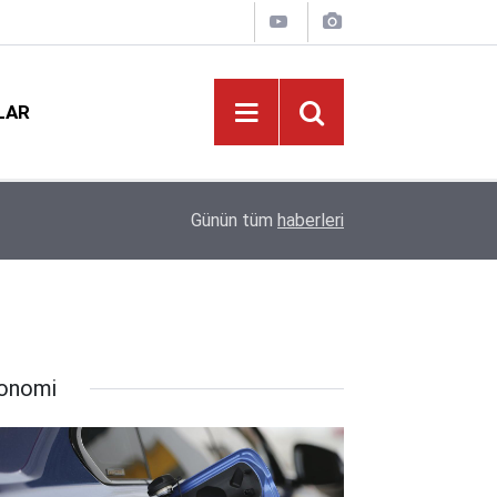
LAR
MEB LGS Raporu: Şampiyonlar Fen Lisesi Dedi, 
i
23:01
Günün tüm
haberleri
Payı Anadolu Liselerinin
onomi