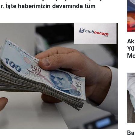
r. İşte haberimizin devamında tüm
Ak
Yük
Mo
Ba