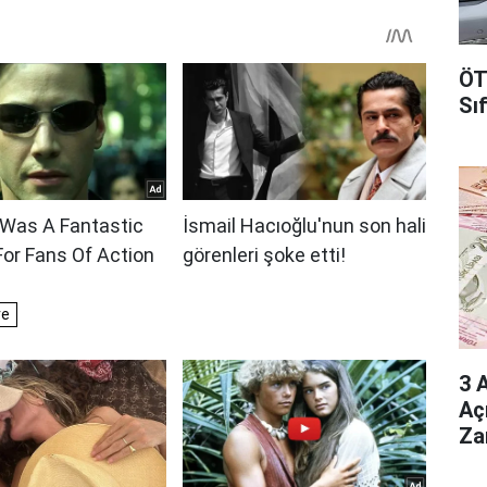
ÖT
Sı
3 
Aç
Za