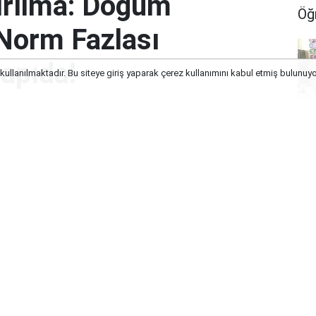
Kırılma: Doğum
Öğ
 'Norm Fazlası
apıda!
 kullanılmaktadır. Bu siteye giriş yaparak çerez kullanımını kabul etmiş bulunuy
anları Çakıldı, 'Norm Fazlası Öğretmen'
No
İş
Old