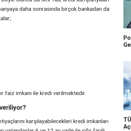
ampanyaya daha sonrasında birçok bankadan da
alar;
Po
Ge
r faiz imkanı ile kredi verilmektedir.
veriliyor?
TÜ
iyaçlarını karşılayabilecekleri kredi imkanları
Aç
n vatandaşlar 6 ve 12 ay vade ile sıfır faizli