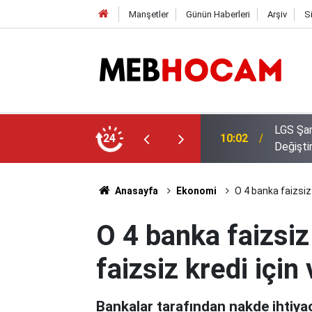
Manşetler
Günün Haberleri
Arşiv
S
i Oldu: Dereceye Girenler Şehir
24
09:02
Bakan Y
Anasayfa
Ekonomi
O 4 banka faizsiz k
O 4 banka faizsiz 
faizsiz kredi için 
Bankalar tarafından nakde ihtiya