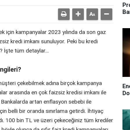
Pr
Ba
ek için kampanyalar 2023 yılında da son gaz
siz kredi imkanı sunuluyor. Peki bu kredi
? İşte tüm detaylar…
ngileri?
müşteri çekebilmek adına birçok kampanya
En
alar arasında en çok faizsiz kredisi imkanı ile
Do
 Bankalarda artan enflasyon sebebi ile
için belli bir oranda sınırlama getirdi. İhtiyaç
ıldı. 100 bin TL ve üzeri çekeceğiniz tüm krediler
böyle olunca da sıfır faiz kredi kampanyaları