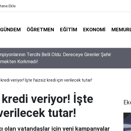
itene Ekle
GÜNDEM
ÖĞRETMEN
EĞITIM
EKONOMI
MEMUR
usuf Tekin Başkanlığında Şırnak’ta 81 İl Müdürüyle Eğitim Zirves
redi veriyor! İşte faizsiz kredi için verilecek tutar!
kredi veriyor! İşte
Ek
verilecek tutar!
cı olan vatandaşlar için yeni kampanyalar