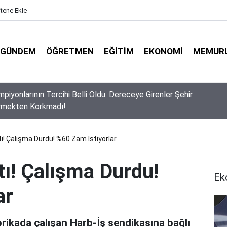
itene Ekle
GÜNDEM
ÖĞRETMEN
EĞITIM
EKONOMI
MEMUR
usuf Tekin Başkanlığında Şırnak’ta 81 İl Müdürüyle Eğitim Zirves
tı! Çalışma Durdu! %60 Zam İstiyorlar
tı! Çalışma Durdu!
Ek
ar
brikada çalışan Harb-İş sendikasına bağlı