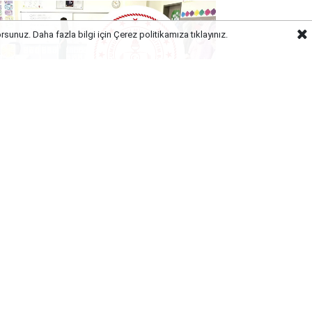
orsunuz. Daha fazla bilgi için Çerez politikamıza
tıklayınız.
rm Kadro Güncellemesi Başladı,
te Öğretmen Açığının En Yüksek
uğu 12 İl!