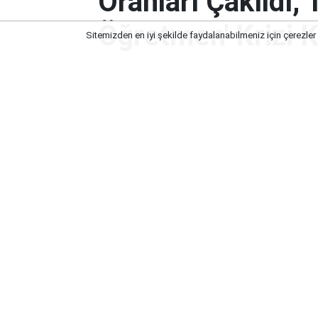
Oranları Çakıldı,
Öğretmen' Krizi K
Sitemizden en iyi şekilde faydalanabilmeniz için çerezler
Eğitimde Tarihi Kırılma: Doğum Or
Krizi Kapıda!