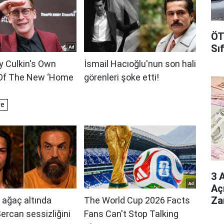
ÖT
Sı
3 
Aç
Za