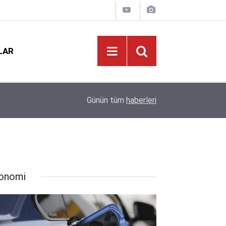
LAR
MEB LGS Raporu: Şampiyonlar Fen Lisesi Dedi, 
i
23:01
Günün tüm
haberleri
Payı Anadolu Liselerinin
onomi