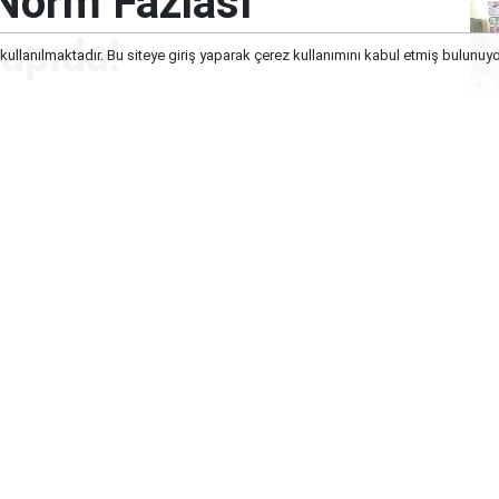
 'Norm Fazlası
apıda!
 kullanılmaktadır. Bu siteye giriş yaparak çerez kullanımını kabul etmiş bulunuy
anları Çakıldı, 'Norm Fazlası Öğretmen'
No
İş
Old