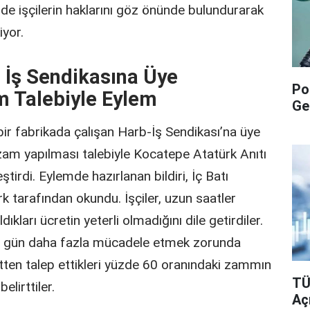
 de işçilerin haklarını göz önünde bulundurarak
iyor.
 İş Sendikasına Üye
Po
m Talebiyle Eylem
Ge
ir fabrikada çalışan Harb-İş Sendikası’na üye
a zam yapılması talebiyle Kocatepe Atatürk Anıtı
irdi. Eylemde hazırlanan bildiri, İç Batı
 tarafından okundu. İşçiler, uzun saatler
dıkları ücretin yeterli olmadığını dile getirdiler.
en gün daha fazla mücadele etmek zorunda
metten talep ettikleri yüzde 60 oranındaki zammın
TÜ
elirttiler.
Aç