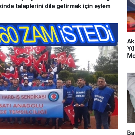
sinde taleplerini dile getirmek için eylem
Ak
Yük
Mo
Ba