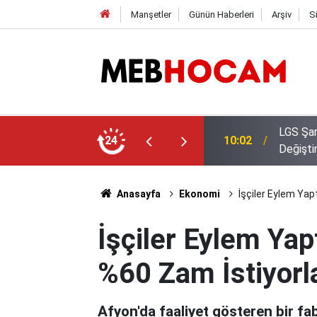
Manşetler
Günün Haberleri
Arşiv
S
i Oldu: Dereceye Girenler Şehir
24
09:02
Bakan Y
Anasayfa
Ekonomi
İşçiler Eylem Yap
İşçiler Eylem Yap
%60 Zam İstiyorl
Afyon'da faaliyet gösteren bir fa