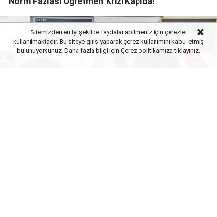
'Norm Fazlası Öğretmen' Krizi Kapıda!
Sitemizden en iyi şekilde faydalanabilmeniz için çerezler
kullanılmaktadır. Bu siteye giriş yaparak çerez kullanımını kabul etmiş
bulunuyorsunuz. Daha fazla bilgi için Çerez politikamıza
tıklayınız.
Yayınlanma:
06 Ağustos 2026 Perşembe 12:01
Türkiye’de Cumhuriyet’in kuruluşundan bu yana
sürekli artan nüfus ve yeni derslik ihtiyacı üzerine
inşa edilen eğitim politikalarında dönüm noktasına