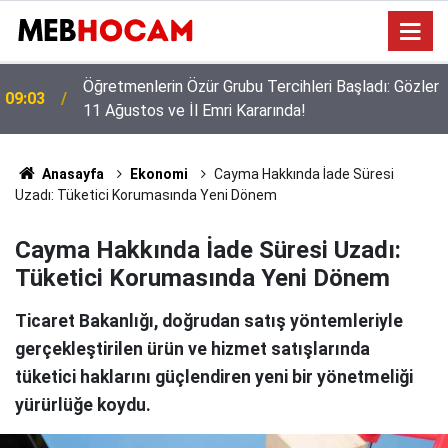
r
Ağustos Ayında Ek Gelir Fırsatı: MEB E-Sınav
23:02
Görevli Ücretleri Belli Oldu!
Anasayfa
Ekonomi
Cayma Hakkında İade Süresi
Uzadı: Tüketici Korumasında Yeni Dönem
Cayma Hakkında İade Süresi Uzadı:
Tüketici Korumasında Yeni Dönem
Ticaret Bakanlığı, doğrudan satış yöntemleriyle
gerçekleştirilen ürün ve hizmet satışlarında
tüketici haklarını güçlendiren yeni bir yönetmeliği
yürürlüğe koydu.