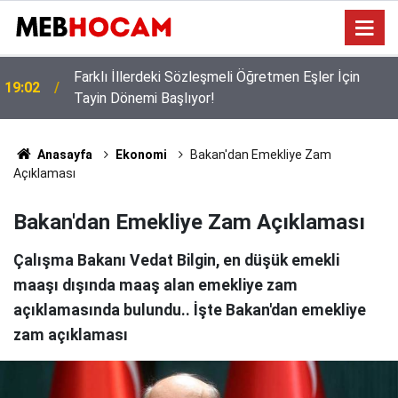
Üniversitelerde Yeni Dönem Belli Oldu: Dev Af
12:02
Müjdesi, İntörn Sınavı Hakkı ve Akademide Sahte
Teze Ağır Cezalar!
Anasayfa
Ekonomi
Bakan'dan Emekliye Zam
Açıklaması
Bakan'dan Emekliye Zam Açıklaması
Çalışma Bakanı Vedat Bilgin, en düşük emekli
maaşı dışında maaş alan emekliye zam
açıklamasında bulundu.. İşte Bakan'dan emekliye
zam açıklaması