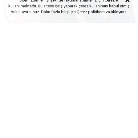
Sitemizden en iyi şekilde faydalanabilmeniz için çerezler
kullanılmaktadır. Bu siteye giriş yaparak çerez kullanımını kabul etmiş
bulunuyorsunuz. Daha fazla bilgi için Çerez politikamıza
tıklayınız.
Yayınlanma:
10 Ağustos 2026 Pazartesi 23:02
Milli Eğitim Bakanlığı (MEB) bünyesinde YEĞİTEK Okul
Sorumlusu olarak görev yapan Bilgisayar ve Öğretim
Teknolojileri (BÖTE) öğretmenleri, lehine sonuçlanan
yargı kararlarına rağmen yeni dönemde de ciddi ek
ders kaybı yaşamaya devam ediyor.
Daha önce görev tanımları gerekçe gösterilerek