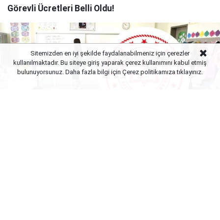
Görevli Ücretleri Belli Oldu!
Sitemizden en iyi şekilde faydalanabilmeniz için çerezler
kullanılmaktadır. Bu siteye giriş yaparak çerez kullanımını kabul etmiş
bulunuyorsunuz. Daha fazla bilgi için Çerez politikamıza
tıklayınız.
Yayınlanma:
06 Ağustos 2026 Perşembe 23:02
MEB e-sınav merkezlerinde mesai Ağustos ayında
da hız kesmeden devam ediyor. Sınav sisteminin