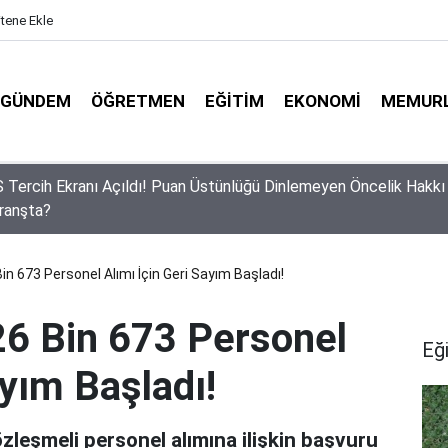
itene Ekle
GÜNDEM
ÖĞRETMEN
EĞITIM
EKONOMI
MEMUR
lerin Gözü Bu Takvimde! 2026-2027 Eğitim Yılında Kaç Gün Tatil
ak?
Bin 673 Personel Alımı İçin Geri Sayım Başladı!
 26 Bin 673 Personel
Eğ
ayım Başladı!
özleşmeli personel alımına ilişkin başvuru