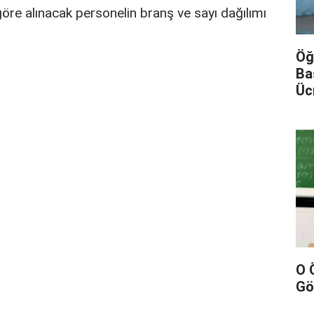
re alınacak personelin branş ve sayı dağılımı
Öğ
Ba
Üc
O 
Gö