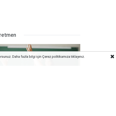
retmen
orsunuz. Daha fazla bilgi için Çerez politikamıza
tıklayınız.
rm Güncellemesi Başladı: O Branş
retmenlerine Tayin Yolu
rünebilir