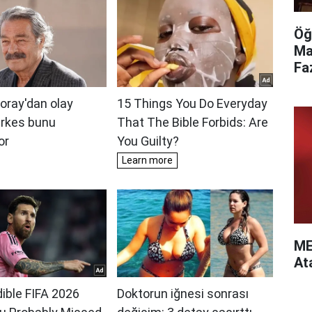
Öğ
Ma
Fa
ME
At