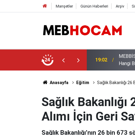
Manşetler
Günün Haberleri
Arşiv
S
uan Üstünlüğü Dinlemeyen Öncelik Hakkı
Öğrenci
24
12:02
Yapılac
Anasayfa
Eğitim
Sağlık Bakanlığı 26 
Sağlık Bakanlığı
Alımı İçin Geri S
Sağlık Bakanlığı’nın 26 bin 673 s