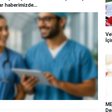
ar haberimizde...
Ve
İç
ME
De