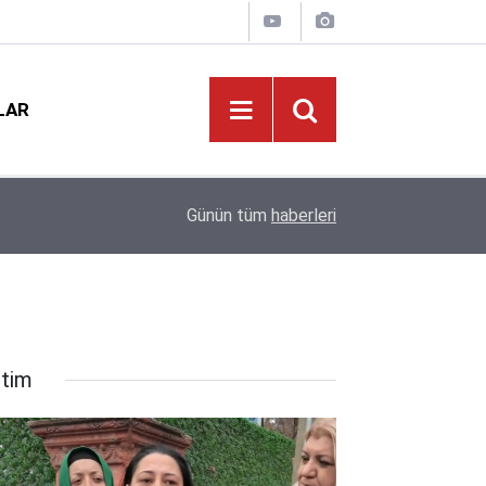
LAR
Öğretmenlerin Özür Grubu Tercihleri Başladı: Gö
09:03
Günün tüm
haberleri
Kararında!
itim