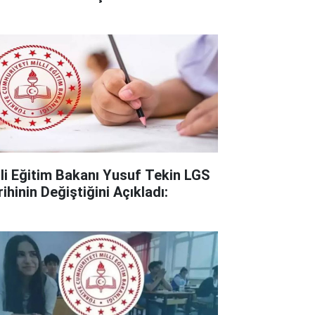
lli Eğitim Bakanı Yusuf Tekin LGS
ihinin Değiştiğini Açıkladı: