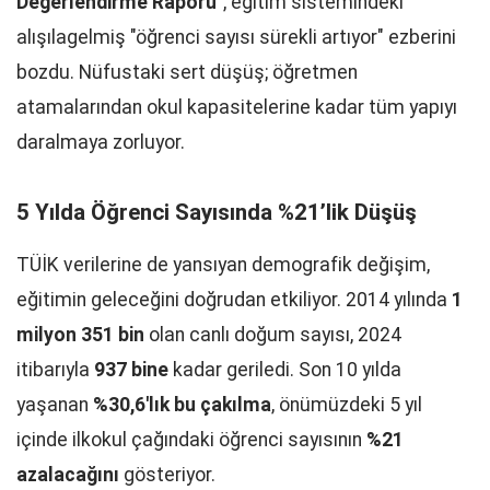
Değerlendirme Raporu"
, eğitim sistemindeki
alışılagelmiş "öğrenci sayısı sürekli artıyor" ezberini
bozdu. Nüfustaki sert düşüş; öğretmen
atamalarından okul kapasitelerine kadar tüm yapıyı
daralmaya zorluyor.
5 Yılda Öğrenci Sayısında %21’lik Düşüş
TÜİK verilerine de yansıyan demografik değişim,
eğitimin geleceğini doğrudan etkiliyor. 2014 yılında
1
milyon 351 bin
olan canlı doğum sayısı, 2024
itibarıyla
937 bine
kadar geriledi. Son 10 yılda
yaşanan
%30,6'lık bu çakılma
, önümüzdeki 5 yıl
içinde ilkokul çağındaki öğrenci sayısının
%21
azalacağını
gösteriyor.