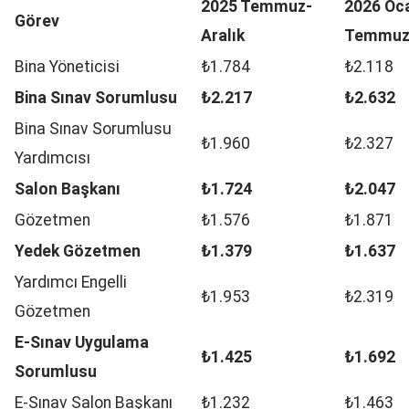
2025 Temmuz-
2026 Oca
Görev
Aralık
Temmu
Bina Yöneticisi
₺1.784
₺2.118
Bina Sınav Sorumlusu
₺2.217
₺2.632
Bina Sınav Sorumlusu
₺1.960
₺2.327
Yardımcısı
Salon Başkanı
₺1.724
₺2.047
Gözetmen
₺1.576
₺1.871
Yedek Gözetmen
₺1.379
₺1.637
Yardımcı Engelli
₺1.953
₺2.319
Gözetmen
E-Sınav Uygulama
₺1.425
₺1.692
Sorumlusu
E-Sınav Salon Başkanı
₺1.232
₺1.463