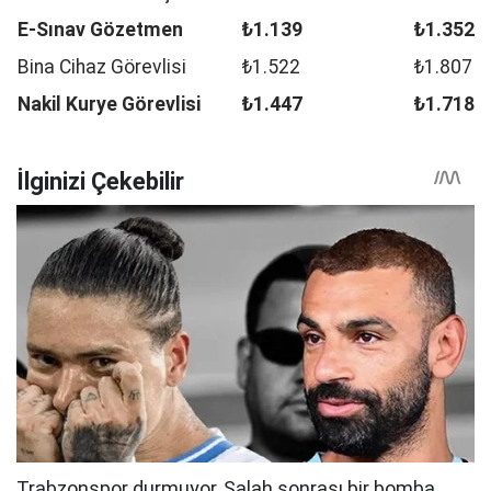
E-Sınav Gözetmen
₺1.139
₺1.352
Bina Cihaz Görevlisi
₺1.522
₺1.807
Nakil Kurye Görevlisi
₺1.447
₺1.718