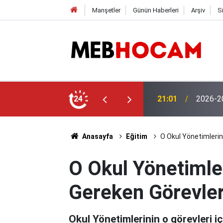
Manşetler
Günün Haberleri
Arşiv
S
aşvuruları Başladı! İşte Başvuru Şartları
24
19:02
MEB'den
Anasayfa
Eğitim
O Okul Yönetimlerin
O Okul Yönetimle
Gereken Görevleri
Okul Yönetimlerinin o görevleri i