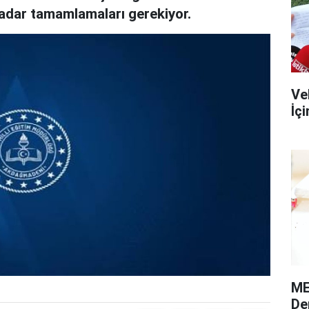
kadar tamamlamaları gerekiyor.
Ve
İç
ME
De