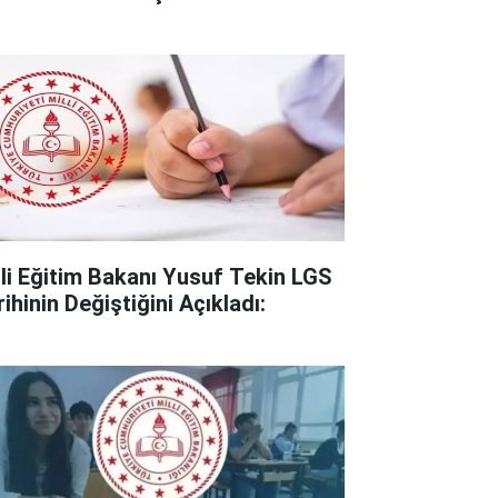
lli Eğitim Bakanı Yusuf Tekin LGS
ihinin Değiştiğini Açıkladı: