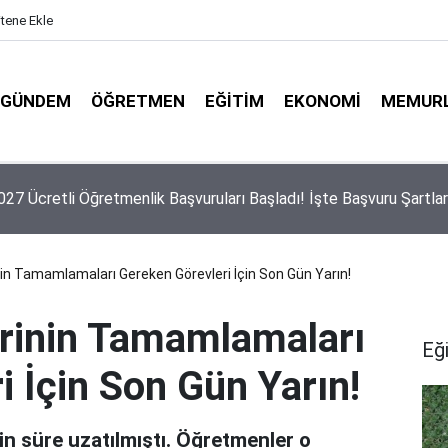
itene Ekle
GÜNDEM
ÖĞRETMEN
EĞITIM
EKONOMI
MEMUR
 Yeni Ücretli Öğretmen Açıklaması
in Tamamlamaları Gereken Görevleri İçin Son Gün Yarın!
rinin Tamamlamaları
Eğ
 İçin Son Gün Yarın!
çin süre uzatılmıştı. Öğretmenler o