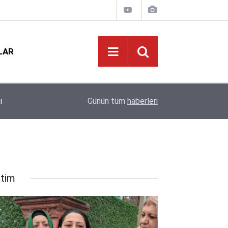
LAR
Eğitimde Tarihi Kırılma: Doğum Oranları Çakıldı,
12:01
Günün tüm
haberleri
Kapıda!
itim