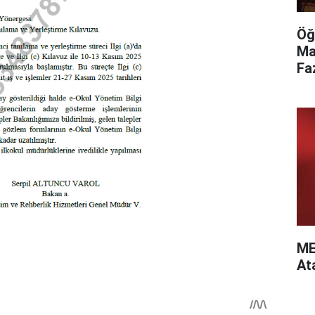
Öğ
Ma
Fa
ME
At